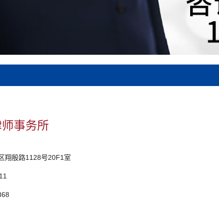
律师事务所
翔殷路1128号20F1室
11
868